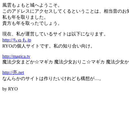
風雲もょもと城へようこそ。
このアドレスにアクセスしてくるということは、相当昔のお
私も年を取りました。
貴方も年を取ったでしょう。
現在、私が運営しているサイトは以下になります。
http://ちゅも.jp
RYOの個人サイトです。私の知り合い向け。
http://magica.tv
魔法少女まどか☆マギカ 魔法少女おりこ☆マギカ 魔法少女
http://亮.net
なんらかのサイトは作りたいけれども構想が…。
by RYO